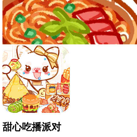
甜心吃播派对