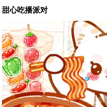
甜心吃播派对