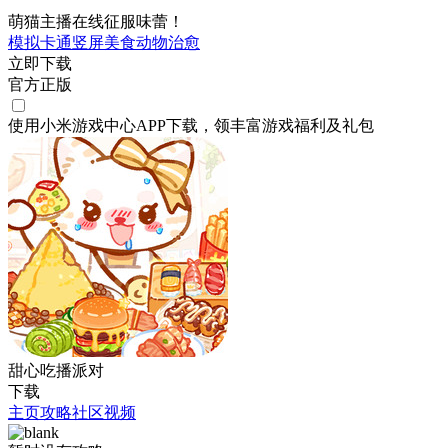
萌猫主播在线征服味蕾！
模拟
卡通
竖屏
美食
动物
治愈
立即下载
官方正版
使用小米游戏中心APP
下载
，领丰富游戏
福利
及
礼包
甜心吃播派对
下载
主页
攻略
社区
视频