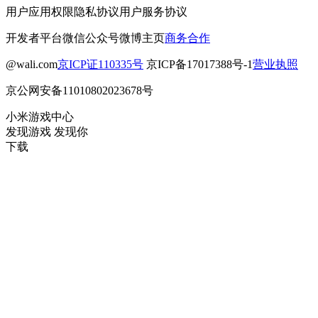
用户应用权限
隐私协议
用户服务协议
开发者平台
微信公众号
微博主页
商务合作
@wali.com
京ICP证110335号
京ICP备17017388号-1
营业执照
京公网安备11010802023678号
小米游戏中心
发现游戏 发现你
下载