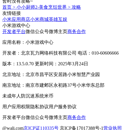
暂时没有攻略~
首页
>
小小厨师2-美食烹饪世界
>
攻略
友情链接
小米应用商店
小米商城
英雄互娱
小米游戏中心
开发者平台
微信公众号
微博主页
商务合作
应用名称：小米游戏中心
开发者：北京瓦力网络科技有限公司 电话：010-60606666
版本：13.5.0.70 更新时间：2025年3月24日
北京地址：北京市昌平区安居路小米智慧产业园
南京地址：南京市建邺区永初路37号小米华东总部
未成年人防沉迷系统
米币
用户应用权限
隐私协议
用户服务协议
开发者平台
微信公众号
微博主页
商务合作
@wali.com
京ICP证110335号
京ICP备17017388号-1
营业执照