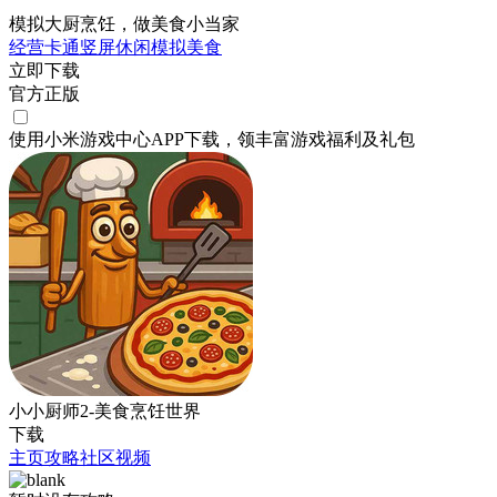
模拟大厨烹饪，做美食小当家
经营
卡通
竖屏
休闲
模拟
美食
立即下载
官方正版
使用小米游戏中心APP
下载
，领丰富游戏
福利
及
礼包
小小厨师2-美食烹饪世界
下载
主页
攻略
社区
视频