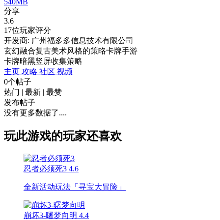
540MB
分享
3.6
17位玩家评分
开发商: 广州福多多信息技术有限公司
玄幻融合复古美术风格的策略卡牌手游
卡牌
暗黑
竖屏
收集
策略
主页
攻略
社区
视频
0个帖子
热门
|
最新
|
最赞
发布帖子
没有更多数据了....
玩此游戏的玩家还喜欢
忍者必须死3
4.6
全新活动玩法「寻宝大冒险」
崩坏3-曙梦向明
4.4