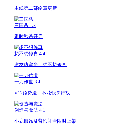
主线第二部终章更新
三国杀
1.8
限时秒杀开启
想不想修真
4.4
道友请留步，想不想修真
一刀传世
3.4
V12免费送，不花钱享特权
创造与魔法
4.1
小鹿服饰及背饰礼盒限时上架