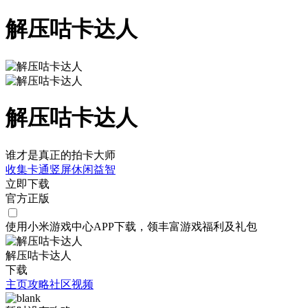
解压咕卡达人
解压咕卡达人
谁才是真正的拍卡大师
收集
卡通
竖屏
休闲
益智
立即下载
官方正版
使用小米游戏中心APP
下载
，领丰富游戏
福利
及
礼包
解压咕卡达人
下载
主页
攻略
社区
视频