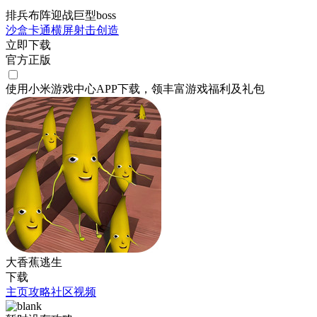
排兵布阵迎战巨型boss
沙盒
卡通
横屏
射击
创造
立即下载
官方正版
使用小米游戏中心APP
下载
，领丰富游戏
福利
及
礼包
大香蕉逃生
下载
主页
攻略
社区
视频