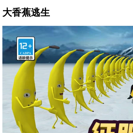
大香蕉逃生