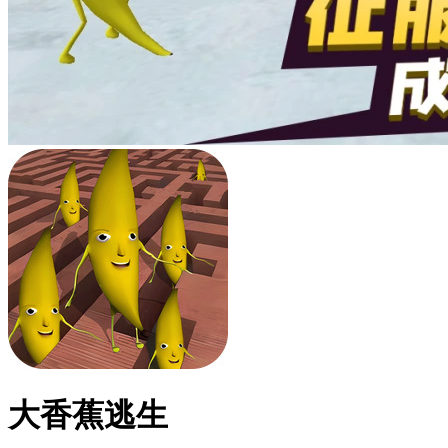
大香蕉逃生