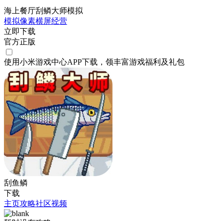
海上餐厅刮鳞大师模拟
模拟
像素
横屏
经营
立即下载
官方正版
使用小米游戏中心APP
下载
，领丰富游戏
福利
及
礼包
刮鱼鳞
下载
主页
攻略
社区
视频