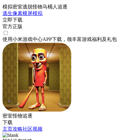
模拟密室逃脱怪物马桶人追逐
逃生
像素
横屏
模拟
立即下载
官方正版
使用小米游戏中心APP
下载
，领丰富游戏
福利
及
礼包
密室怪物追逐
下载
主页
攻略
社区
视频