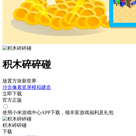
积木碎碎碰
放置方块新世界
沙盒
像素
竖屏
模拟
建造
立即下载
官方正版
使用小米游戏中心APP
下载
，领丰富游戏
福利
及
礼包
积木碎碎碰
下载