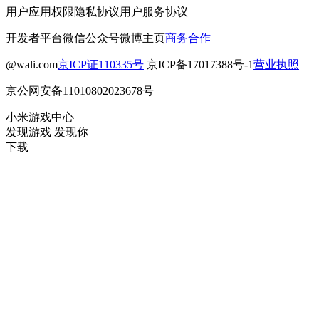
用户应用权限
隐私协议
用户服务协议
开发者平台
微信公众号
微博主页
商务合作
@wali.com
京ICP证110335号
京ICP备17017388号-1
营业执照
京公网安备11010802023678号
小米游戏中心
发现游戏 发现你
下载