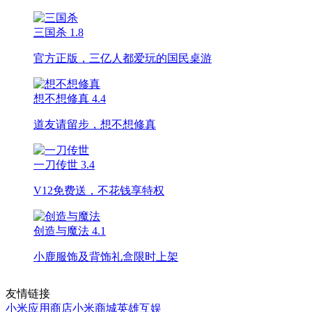
三国杀
1.8
官方正版，三亿人都爱玩的国民桌游
想不想修真
4.4
道友请留步，想不想修真
一刀传世
3.4
V12免费送，不花钱享特权
创造与魔法
4.1
小鹿服饰及背饰礼盒限时上架
友情链接
小米应用商店
小米商城
英雄互娱