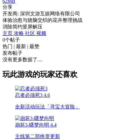
62MB
分享
开发商: 深圳文游互娱网络有限公司
体验治愈与烧脑交织的花卉整理挑战
消除
简约
竖屏
解压
主页
攻略
社区
视频
0个帖子
热门
|
最新
|
最赞
发布帖子
没有更多数据了....
玩此游戏的玩家还喜欢
忍者必须死3
4.6
全新活动玩法「寻宝大冒险」
崩坏3-曙梦向明
4.4
主线第二部终章更新