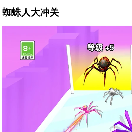
蜘蛛人大冲关