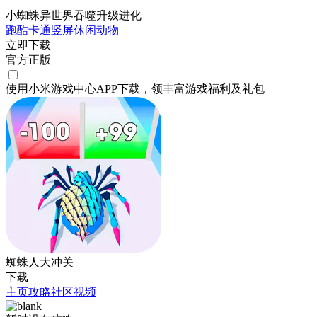
小蜘蛛异世界吞噬升级进化
跑酷
卡通
竖屏
休闲
动物
立即下载
官方正版
使用小米游戏中心APP
下载
，领丰富游戏
福利
及
礼包
蜘蛛人大冲关
下载
主页
攻略
社区
视频