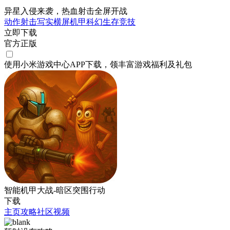
异星入侵来袭，热血射击全屏开战
动作
射击
写实
横屏
机甲
科幻
生存
竞技
立即下载
官方正版
使用小米游戏中心APP
下载
，领丰富游戏
福利
及
礼包
智能机甲大战-暗区突围行动
下载
主页
攻略
社区
视频