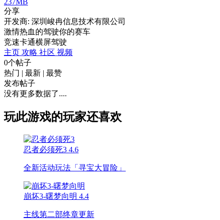
237MB
分享
开发商: 深圳峻冉信息技术有限公司
激情热血的驾驶你的赛车
竞速
卡通
横屏
驾驶
主页
攻略
社区
视频
0个帖子
热门
|
最新
|
最赞
发布帖子
没有更多数据了....
玩此游戏的玩家还喜欢
忍者必须死3
4.6
全新活动玩法「寻宝大冒险」
崩坏3-曙梦向明
4.4
主线第二部终章更新