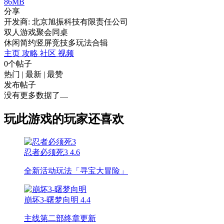
86MB
分享
开发商: 北京旭振科技有限责任公司
双人游戏聚会同桌
休闲
简约
竖屏
竞技
多玩法合辑
主页
攻略
社区
视频
0个帖子
热门
|
最新
|
最赞
发布帖子
没有更多数据了....
玩此游戏的玩家还喜欢
忍者必须死3
4.6
全新活动玩法「寻宝大冒险」
崩坏3-曙梦向明
4.4
主线第二部终章更新