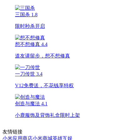
三国杀
1.8
限时秒杀开启
想不想修真
4.4
道友请留步，想不想修真
一刀传世
3.4
V12免费送，不花钱享特权
创造与魔法
4.1
小鹿服饰及背饰礼盒限时上架
友情链接
小米应用商店
小米商城
英雄互娱