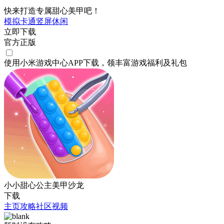
快来打造专属甜心美甲吧！
模拟
卡通
竖屏
休闲
立即下载
官方正版
使用小米游戏中心APP
下载
，领丰富游戏
福利
及
礼包
小小甜心公主美甲沙龙
下载
主页
攻略
社区
视频