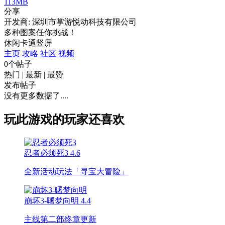
113MB
分享
开发商: 深圳市掌游悦动科技有限公司
多种图案任你挑战！
休闲
卡通
竖屏
主页
攻略
社区
视频
0个帖子
热门
|
最新
|
最赞
发布帖子
没有更多数据了....
玩此游戏的玩家还喜欢
忍者必须死3
4.6
全新活动玩法「寻宝大冒险」
崩坏3-曙梦向明
4.4
主线第二部终章更新