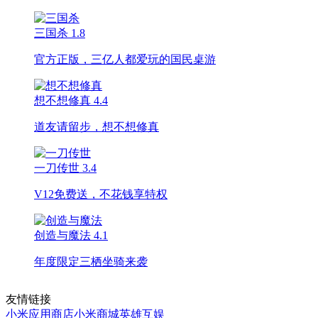
三国杀
1.8
官方正版，三亿人都爱玩的国民桌游
想不想修真
4.4
道友请留步，想不想修真
一刀传世
3.4
V12免费送，不花钱享特权
创造与魔法
4.1
年度限定三栖坐骑来袭
友情链接
小米应用商店
小米商城
英雄互娱