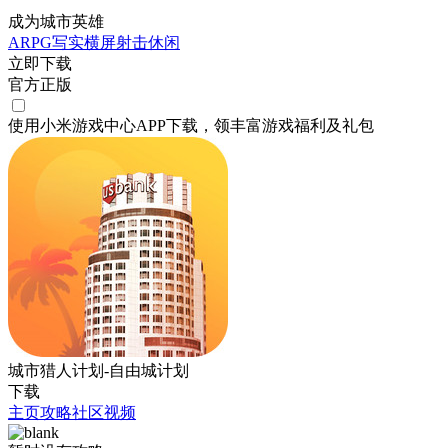
成为城市英雄
ARPG
写实
横屏
射击
休闲
立即下载
官方正版
使用小米游戏中心APP
下载
，领丰富游戏
福利
及
礼包
城市猎人计划-自由城计划
下载
主页
攻略
社区
视频