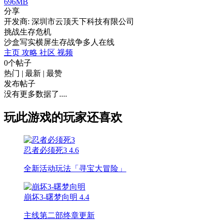
696MB
分享
开发商: 深圳市云顶天下科技有限公司
挑战生存危机
沙盒
写实
横屏
生存
战争
多人在线
主页
攻略
社区
视频
0个帖子
热门
|
最新
|
最赞
发布帖子
没有更多数据了....
玩此游戏的玩家还喜欢
忍者必须死3
4.6
全新活动玩法「寻宝大冒险」
崩坏3-曙梦向明
4.4
主线第二部终章更新