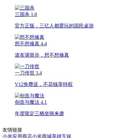
三国杀
1.8
官方正版，三亿人都爱玩的国民桌游
想不想修真
4.4
道友请留步，想不想修真
一刀传世
3.4
V12免费送，不花钱享特权
创造与魔法
4.1
年度限定三栖坐骑来袭
友情链接
小米应用商店
小米商城
英雄互娱