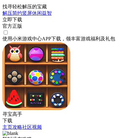
找寻轻松解压的宝藏
解压
简约
竖屏
休闲
益智
立即下载
官方正版
使用小米游戏中心APP
下载
，领丰富游戏
福利
及
礼包
寻宝高手
下载
主页
攻略
社区
视频