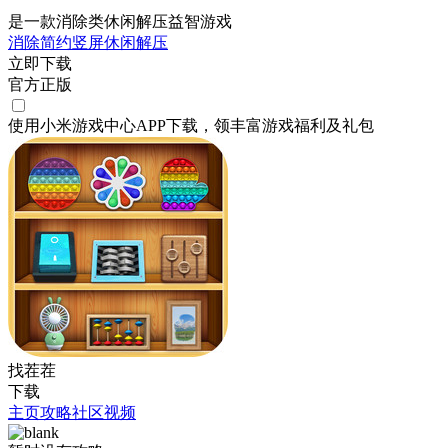
是一款消除类休闲解压益智游戏
消除
简约
竖屏
休闲
解压
立即下载
官方正版
使用小米游戏中心APP
下载
，领丰富游戏
福利
及
礼包
找茬茬
下载
主页
攻略
社区
视频