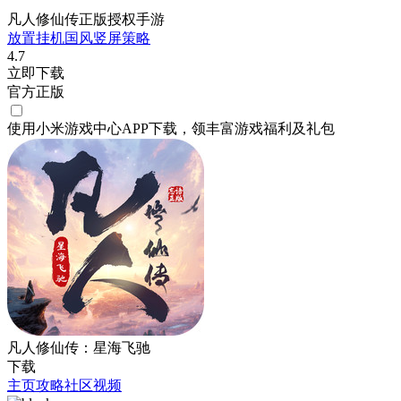
凡人修仙传正版授权手游
放置挂机
国风
竖屏
策略
4.7
立即下载
官方正版
使用小米游戏中心APP
下载
，领丰富游戏
福利
及
礼包
凡人修仙传：星海飞驰
下载
主页
攻略
社区
视频