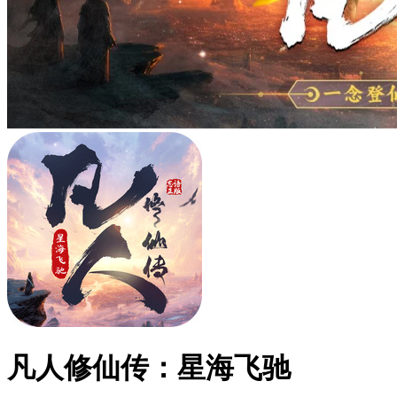
凡人修仙传：星海飞驰