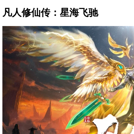
凡人修仙传：星海飞驰