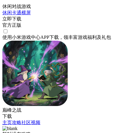
休闲对战游戏
休闲
卡通
横屏
立即下载
官方正版
使用小米游戏中心APP
下载
，领丰富游戏
福利
及
礼包
巅峰之战
下载
主页
攻略
社区
视频