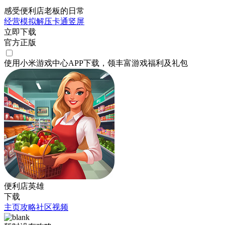
感受便利店老板的日常
经营
模拟
解压
卡通
竖屏
立即下载
官方正版
使用小米游戏中心APP
下载
，领丰富游戏
福利
及
礼包
便利店英雄
下载
主页
攻略
社区
视频