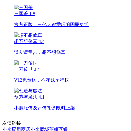
三国杀
1.8
官方正版，三亿人都爱玩的国民桌游
想不想修真
4.4
道友请留步，想不想修真
一刀传世
3.4
V12免费送，不花钱享特权
创造与魔法
4.1
小鹿服饰及背饰礼盒限时上架
友情链接
小米应用商店
小米商城
英雄互娱