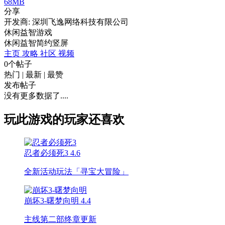
68MB
分享
开发商: 深圳飞逸网络科技有限公司
休闲益智游戏
休闲
益智
简约
竖屏
主页
攻略
社区
视频
0个帖子
热门
|
最新
|
最赞
发布帖子
没有更多数据了....
玩此游戏的玩家还喜欢
忍者必须死3
4.6
全新活动玩法「寻宝大冒险」
崩坏3-曙梦向明
4.4
主线第二部终章更新