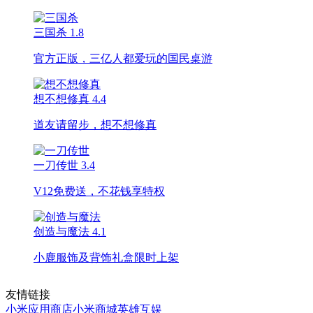
三国杀
1.8
官方正版，三亿人都爱玩的国民桌游
想不想修真
4.4
道友请留步，想不想修真
一刀传世
3.4
V12免费送，不花钱享特权
创造与魔法
4.1
小鹿服饰及背饰礼盒限时上架
友情链接
小米应用商店
小米商城
英雄互娱