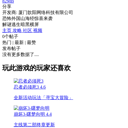
82MB
分享
开发商: 厦门歆阳网络科技有限公司
恐怖外国山海经惊喜来袭
解谜
逃生
暗黑
横屏
主页
攻略
社区
视频
0个帖子
热门
|
最新
|
最赞
发布帖子
没有更多数据了....
玩此游戏的玩家还喜欢
忍者必须死3
4.6
全新活动玩法「寻宝大冒险」
崩坏3-曙梦向明
4.4
主线第二部终章更新