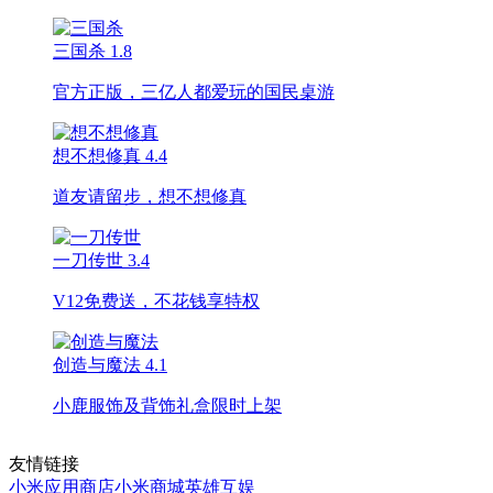
三国杀
1.8
官方正版，三亿人都爱玩的国民桌游
想不想修真
4.4
道友请留步，想不想修真
一刀传世
3.4
V12免费送，不花钱享特权
创造与魔法
4.1
小鹿服饰及背饰礼盒限时上架
友情链接
小米应用商店
小米商城
英雄互娱