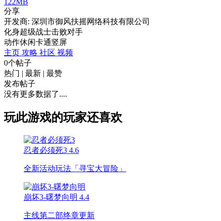
122MB
分享
开发商: 深圳市御风扶摇网络科技有限公司
化身超级战士击败对手
动作
休闲
卡通
竖屏
主页
攻略
社区
视频
0个帖子
热门
|
最新
|
最赞
发布帖子
没有更多数据了....
玩此游戏的玩家还喜欢
忍者必须死3
4.6
全新活动玩法「寻宝大冒险」
崩坏3-曙梦向明
4.4
主线第二部终章更新