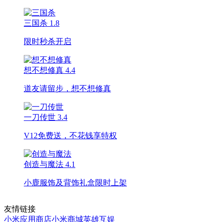
三国杀
1.8
限时秒杀开启
想不想修真
4.4
道友请留步，想不想修真
一刀传世
3.4
V12免费送，不花钱享特权
创造与魔法
4.1
小鹿服饰及背饰礼盒限时上架
友情链接
小米应用商店
小米商城
英雄互娱