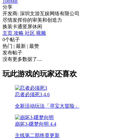
108MB
分享
开发商: 深圳文游互娱网络有限公司
尽情发挥你的审美和创造力
换装
卡通
竖屏
休闲
主页
攻略
社区
视频
0个帖子
热门
|
最新
|
最赞
发布帖子
没有更多数据了....
玩此游戏的玩家还喜欢
忍者必须死3
4.6
全新活动玩法「寻宝大冒险」
崩坏3-曙梦向明
4.4
主线第二部终章更新