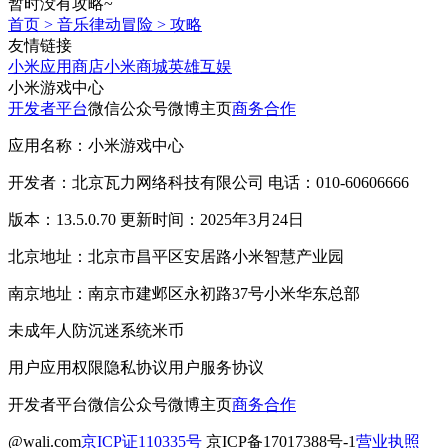
暂时没有攻略~
首页
>
音乐律动冒险
>
攻略
友情链接
小米应用商店
小米商城
英雄互娱
小米游戏中心
开发者平台
微信公众号
微博主页
商务合作
应用名称：小米游戏中心
开发者：北京瓦力网络科技有限公司 电话：010-60606666
版本：13.5.0.70 更新时间：2025年3月24日
北京地址：北京市昌平区安居路小米智慧产业园
南京地址：南京市建邺区永初路37号小米华东总部
未成年人防沉迷系统
米币
用户应用权限
隐私协议
用户服务协议
开发者平台
微信公众号
微博主页
商务合作
@wali.com
京ICP证110335号
京ICP备17017388号-1
营业执照