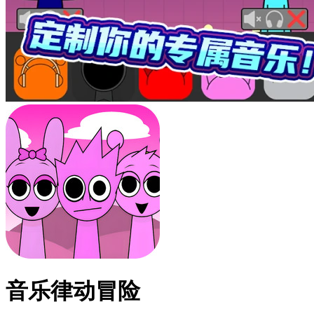
音乐律动冒险