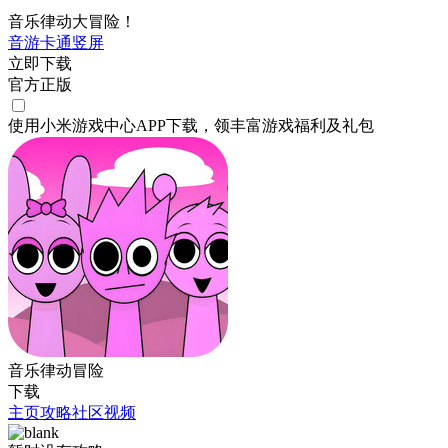
音乐律动大冒险！
音游
卡通
竖屏
立即下载
官方正版
使用小米游戏中心APP
下载
，领丰富游戏
福利
及
礼包
音乐律动冒险
下载
主页
攻略
社区
视频