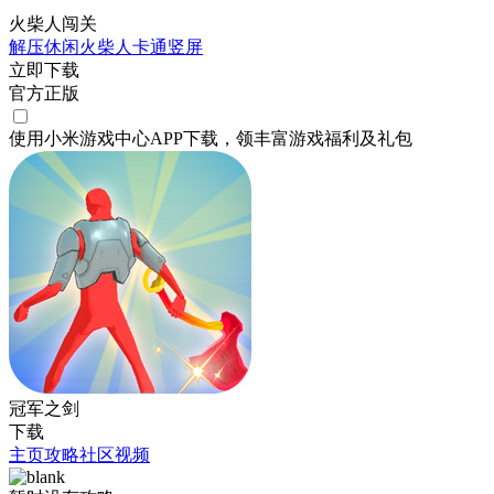
火柴人闯关
解压
休闲
火柴人
卡通
竖屏
立即下载
官方正版
使用小米游戏中心APP
下载
，领丰富游戏
福利
及
礼包
冠军之剑
下载
主页
攻略
社区
视频