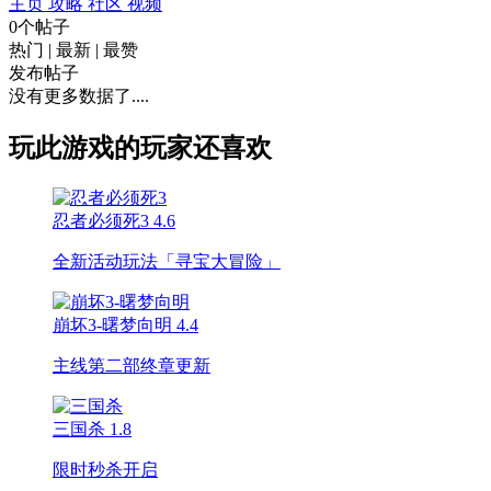
主页
攻略
社区
视频
0个帖子
热门
|
最新
|
最赞
发布帖子
没有更多数据了....
玩此游戏的玩家还喜欢
忍者必须死3
4.6
全新活动玩法「寻宝大冒险」
崩坏3-曙梦向明
4.4
主线第二部终章更新
三国杀
1.8
限时秒杀开启