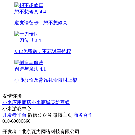
想不想修真
4.4
道友请留步，想不想修真
一刀传世
3.4
V12免费送，不花钱享特权
创造与魔法
4.1
小鹿服饰及背饰礼盒限时上架
友情链接
小米应用商店
小米商城
英雄互娱
小米游戏中心
开发者平台
微信公众号
微博主页
商务合作
010-60606666
开发者：北京瓦力网络科技有限公司