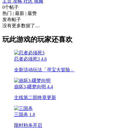
主页
攻略
社区
视频
0个帖子
热门
|
最新
|
最赞
发布帖子
没有更多数据了....
玩此游戏的玩家还喜欢
忍者必须死3
4.6
全新活动玩法「寻宝大冒险」
崩坏3-曙梦向明
4.4
主线第二部终章更新
三国杀
1.8
限时秒杀开启