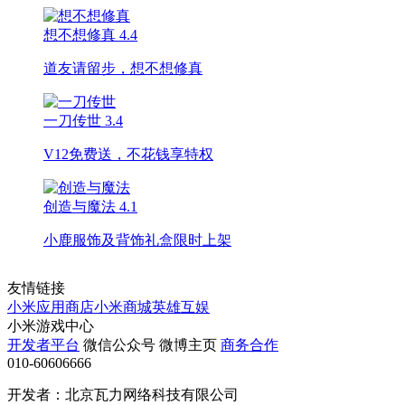
想不想修真
4.4
道友请留步，想不想修真
一刀传世
3.4
V12免费送，不花钱享特权
创造与魔法
4.1
小鹿服饰及背饰礼盒限时上架
友情链接
小米应用商店
小米商城
英雄互娱
小米游戏中心
开发者平台
微信公众号
微博主页
商务合作
010-60606666
开发者：北京瓦力网络科技有限公司