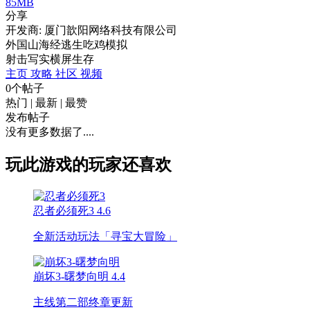
85MB
分享
开发商: 厦门歆阳网络科技有限公司
外国山海经逃生吃鸡模拟
射击
写实
横屏
生存
主页
攻略
社区
视频
0个帖子
热门
|
最新
|
最赞
发布帖子
没有更多数据了....
玩此游戏的玩家还喜欢
忍者必须死3
4.6
全新活动玩法「寻宝大冒险」
崩坏3-曙梦向明
4.4
主线第二部终章更新