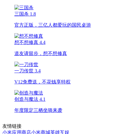
三国杀
1.8
官方正版，三亿人都爱玩的国民桌游
想不想修真
4.4
道友请留步，想不想修真
一刀传世
3.4
V12免费送，不花钱享特权
创造与魔法
4.1
年度限定三栖坐骑来袭
友情链接
小米应用商店
小米商城
英雄互娱