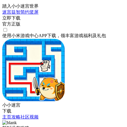
踏入小小迷宫世界
迷宫
益智
简约
竖屏
立即下载
官方正版
使用小米游戏中心APP
下载
，领丰富游戏
福利
及
礼包
小小迷宫
下载
主页
攻略
社区
视频