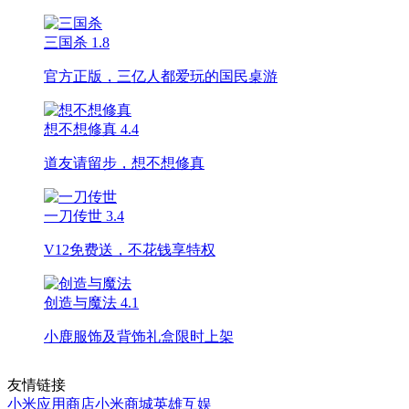
三国杀
1.8
官方正版，三亿人都爱玩的国民桌游
想不想修真
4.4
道友请留步，想不想修真
一刀传世
3.4
V12免费送，不花钱享特权
创造与魔法
4.1
小鹿服饰及背饰礼盒限时上架
友情链接
小米应用商店
小米商城
英雄互娱