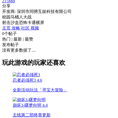
215MB
分享
开发商: 深圳市同骋互娱科技有限公司
校园马桶人大战
射击
沙盒
恐怖
卡通
横屏
主页
攻略
社区
视频
0个帖子
热门
|
最新
|
最赞
发布帖子
没有更多数据了....
玩此游戏的玩家还喜欢
忍者必须死3
4.6
全新活动玩法「寻宝大冒险」
崩坏3-曙梦向明
4.4
主线第二部终章更新