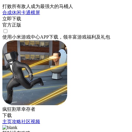
打败所有敌人成为最强大的马桶人
合成
休闲
卡通
横屏
立即下载
官方正版
使用小米游戏中心APP
下载
，领丰富游戏
福利
及
礼包
疯狂割草幸存者
下载
主页
攻略
社区
视频