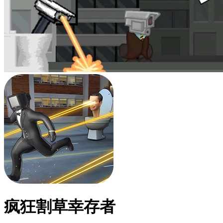
疯狂割草幸存者