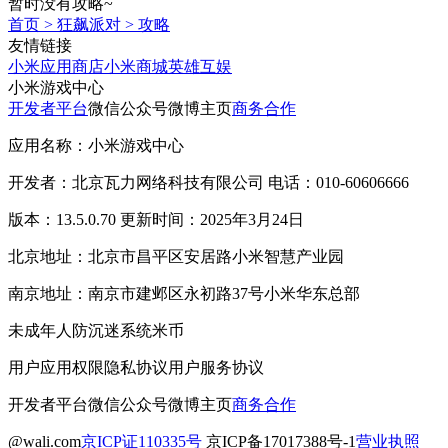
暂时没有攻略~
首页
>
狂飙派对
>
攻略
友情链接
小米应用商店
小米商城
英雄互娱
小米游戏中心
开发者平台
微信公众号
微博主页
商务合作
应用名称：小米游戏中心
开发者：北京瓦力网络科技有限公司 电话：010-60606666
版本：13.5.0.70 更新时间：2025年3月24日
北京地址：北京市昌平区安居路小米智慧产业园
南京地址：南京市建邺区永初路37号小米华东总部
未成年人防沉迷系统
米币
用户应用权限
隐私协议
用户服务协议
开发者平台
微信公众号
微博主页
商务合作
@wali.com
京ICP证110335号
京ICP备17017388号-1
营业执照