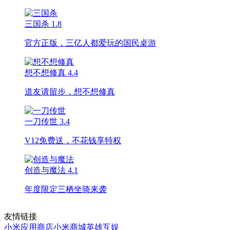
三国杀
1.8
官方正版，三亿人都爱玩的国民桌游
想不想修真
4.4
道友请留步，想不想修真
一刀传世
3.4
V12免费送，不花钱享特权
创造与魔法
4.1
年度限定三栖坐骑来袭
友情链接
小米应用商店
小米商城
英雄互娱