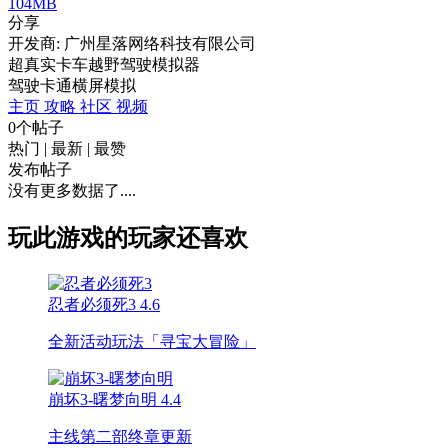
104MB
分享
开发商: 广州星落网络科技有限公司
超真实卡车越野驾驶模拟器
驾驶
卡通
横屏
模拟
主页
攻略
社区
视频
0个帖子
热门
|
最新
|
最赞
发布帖子
没有更多数据了....
玩此游戏的玩家还喜欢
忍者必须死3
4.6
全新活动玩法「寻宝大冒险」
崩坏3-曙梦向明
4.4
主线第二部终章更新