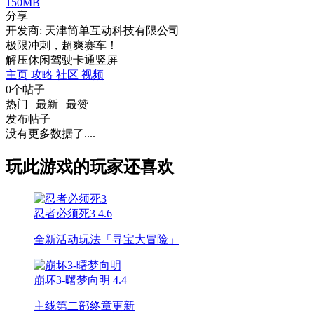
150MB
分享
开发商: 天津简单互动科技有限公司
极限冲刺，超爽赛车！
解压
休闲
驾驶
卡通
竖屏
主页
攻略
社区
视频
0个帖子
热门
|
最新
|
最赞
发布帖子
没有更多数据了....
玩此游戏的玩家还喜欢
忍者必须死3
4.6
全新活动玩法「寻宝大冒险」
崩坏3-曙梦向明
4.4
主线第二部终章更新