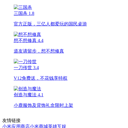
三国杀
1.8
官方正版，三亿人都爱玩的国民桌游
想不想修真
4.4
道友请留步，想不想修真
一刀传世
3.4
V12免费送，不花钱享特权
创造与魔法
4.1
小鹿服饰及背饰礼盒限时上架
友情链接
小米应用商店
小米商城
英雄互娱