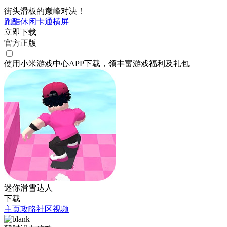
街头滑板的巅峰对决！
跑酷
休闲
卡通
横屏
立即下载
官方正版
使用小米游戏中心APP
下载
，领丰富游戏
福利
及
礼包
迷你滑雪达人
下载
主页
攻略
社区
视频