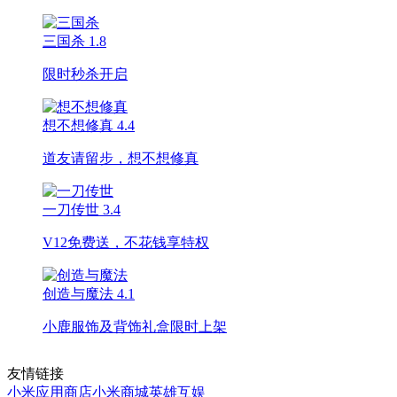
三国杀
1.8
限时秒杀开启
想不想修真
4.4
道友请留步，想不想修真
一刀传世
3.4
V12免费送，不花钱享特权
创造与魔法
4.1
小鹿服饰及背饰礼盒限时上架
友情链接
小米应用商店
小米商城
英雄互娱