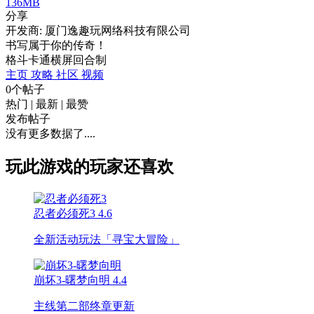
136MB
分享
开发商: 厦门逸趣玩网络科技有限公司
书写属于你的传奇！
格斗
卡通
横屏
回合制
主页
攻略
社区
视频
0个帖子
热门
|
最新
|
最赞
发布帖子
没有更多数据了....
玩此游戏的玩家还喜欢
忍者必须死3
4.6
全新活动玩法「寻宝大冒险」
崩坏3-曙梦向明
4.4
主线第二部终章更新