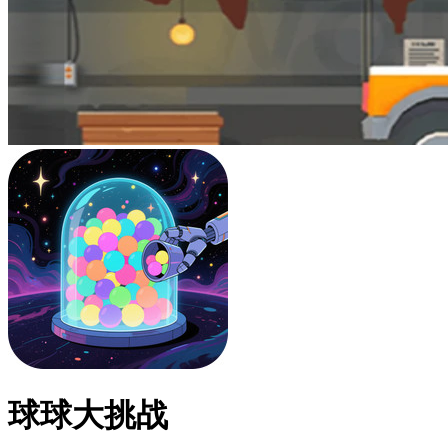
球球大挑战