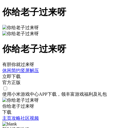
你给老子过来呀
你给老子过来呀
有胆你就过来呀
休闲
简约
竖屏
解压
立即下载
官方正版
使用小米游戏中心APP
下载
，领丰富游戏
福利
及
礼包
你给老子过来呀
下载
主页
攻略
社区
视频