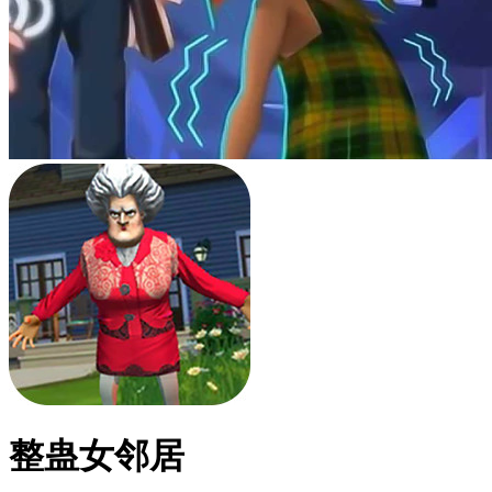
整蛊女邻居