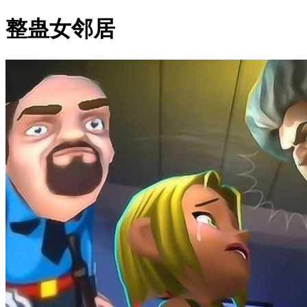
整蛊女邻居