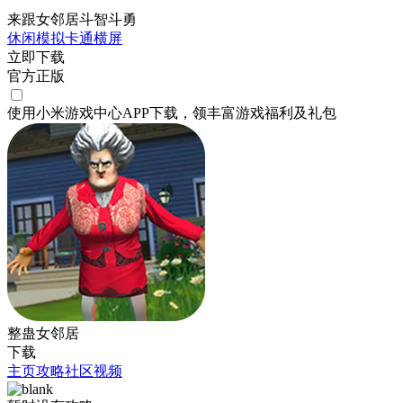
来跟女邻居斗智斗勇
休闲
模拟
卡通
横屏
立即下载
官方正版
使用小米游戏中心APP
下载
，领丰富游戏
福利
及
礼包
整蛊女邻居
下载
主页
攻略
社区
视频