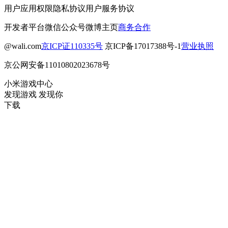
用户应用权限
隐私协议
用户服务协议
开发者平台
微信公众号
微博主页
商务合作
@wali.com
京ICP证110335号
京ICP备17017388号-1
营业执照
京公网安备11010802023678号
小米游戏中心
发现游戏 发现你
下载