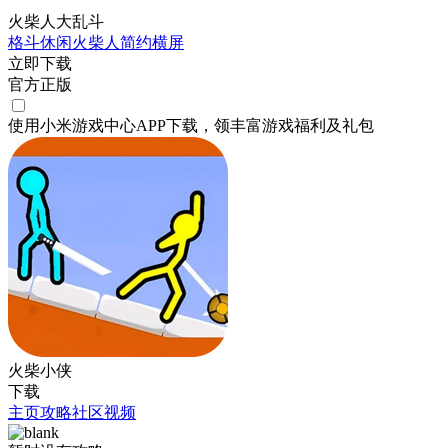
火柴人大乱斗
格斗
休闲
火柴人
简约
横屏
立即下载
官方正版
使用小米游戏中心APP
下载
，领丰富游戏
福利
及
礼包
火柴小侠
下载
主页
攻略
社区
视频