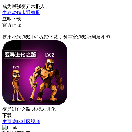
成为最强变异木棍人！
生存
动作
卡通
横屏
立即下载
官方正版
使用小米游戏中心APP
下载
，领丰富游戏
福利
及
礼包
变异进化之路-木棍人进化
下载
主页
攻略
社区
视频