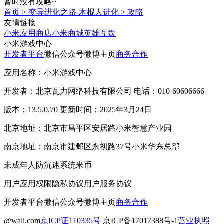
暂时没有攻略~
首页
>
变异进化之路-木棍人进化
>
攻略
友情链接
小米应用商店
小米商城
英雄互娱
小米游戏中心
开发者平台
微信公众号
微博主页
商务合作
应用名称：小米游戏中心
开发者：北京瓦力网络科技有限公司 电话：010-60606666
版本：13.5.0.70 更新时间：2025年3月24日
北京地址：北京市昌平区安居路小米智慧产业园
南京地址：南京市建邺区永初路37号小米华东总部
未成年人防沉迷系统
米币
用户应用权限
隐私协议
用户服务协议
开发者平台
微信公众号
微博主页
商务合作
@wali.com
京ICP证110335号
京ICP备17017388号-1
营业执照