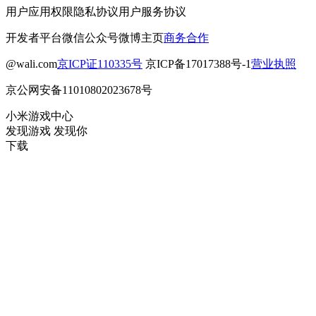
用户应用权限
隐私协议
用户服务协议
开发者平台
微信公众号
微博主页
商务合作
@wali.com
京ICP证110335号
京ICP备17017388号-1
营业执照
京公网安备11010802023678号
小米游戏中心
发现游戏 发现你
下载