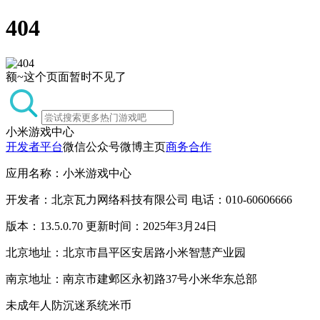
404
额~这个页面暂时不见了
小米游戏中心
开发者平台
微信公众号
微博主页
商务合作
应用名称：小米游戏中心
开发者：北京瓦力网络科技有限公司 电话：010-60606666
版本：13.5.0.70 更新时间：2025年3月24日
北京地址：北京市昌平区安居路小米智慧产业园
南京地址：南京市建邺区永初路37号小米华东总部
未成年人防沉迷系统
米币