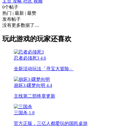
主页
攻略
社区
视频
0个帖子
热门
|
最新
|
最赞
发布帖子
没有更多数据了....
玩此游戏的玩家还喜欢
忍者必须死3
4.6
全新活动玩法「寻宝大冒险」
崩坏3-曙梦向明
4.4
主线第二部终章更新
三国杀
1.8
官方正版，三亿人都爱玩的国民桌游