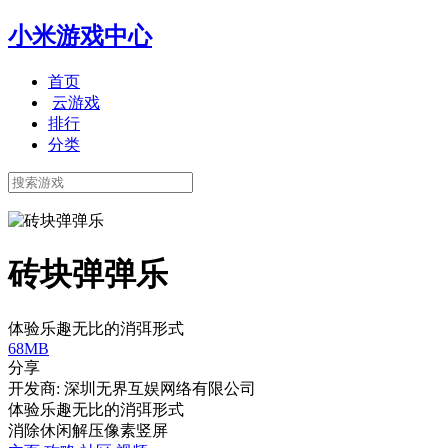
小米游戏中心
首页
云游戏
排行
分类
砖块弹弹乐
体验乐趣无比的消弭形式
68MB
分享
开发商: 深圳无界互娱网络有限公司
体验乐趣无比的消弭形式
消除
休闲
解压
像素
竖屏