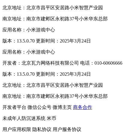
北京地址：北京市昌平区安居路小米智慧产业园
南京地址：南京市建邺区永初路37号小米华东总部
应用名称：小米游戏中心
版本：13.5.0.70 更新时间：2025年3月24日
应用名称：小米游戏中心
开发者：北京瓦力网络科技有限公司 电话：010-60606666
版本：13.5.0.70 更新时间：2025年3月24日
北京地址：北京市昌平区安居路小米智慧产业园
南京地址：南京市建邺区永初路37号小米华东总部
开发者平台
微信公众号
微博主页
商务合作
未成年人防沉迷系统
米币
用户应用权限
隐私协议
用户服务协议