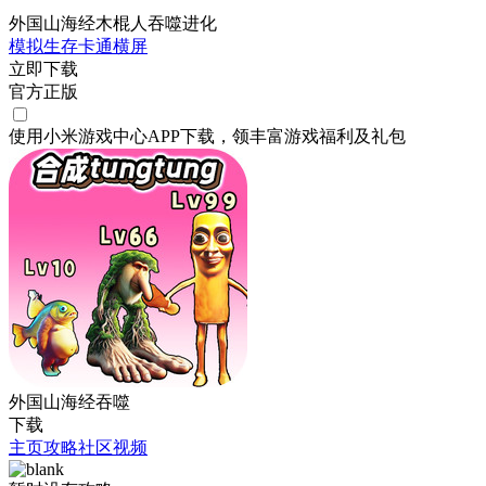
外国山海经木棍人吞噬进化
模拟
生存
卡通
横屏
立即下载
官方正版
使用小米游戏中心APP
下载
，领丰富游戏
福利
及
礼包
外国山海经吞噬
下载
主页
攻略
社区
视频